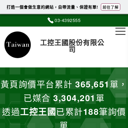
打造一個會做生意的網站，自帶流量、保證有單!
前往了解
03-4
3
9
2
555
工控王國股份有限公
司
黃頁詢價平台累計
365,651
單，
已媒合
3,304,201
單
透過
工控王國
已累計
188
筆詢價
單