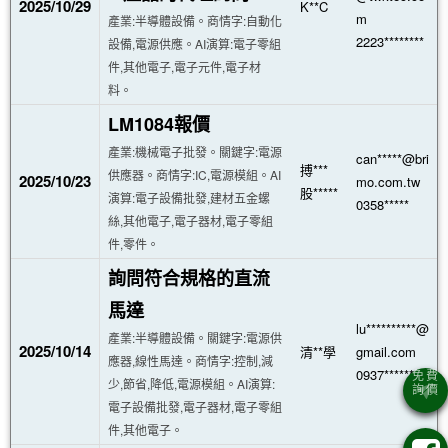
2025/10/29
K**C
m
產業:半導體設備。商情字:自動化
2223********
設備,電源供應。AI演算:電子零組
件,其他電子,電子元件,電子材
料。
LM1084報價
產業:機械電子批發。關鍵字:電源
can*****@bri
搏***
供應器。商情字:IC,電源模組。AI
2025/10/23
mo.com.tw
股*****
演算:電子設備批發,建材五金螺
0358*****
絲,其他電子,電子器材,電子零組
件,零件。
詢問符合規格的直流
馬達
lu**********@
產業:半導體設備。關鍵字:電源供
2025/10/14
清**學
gmail.com
應器,線性馬達。商情字:控制,減
0937******
少,節省,降低,電源模組。AI演算:
電子設備批發,電子器材,電子零組
件,其他電子。