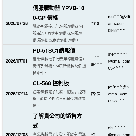
伺服驅動器 YPVB-10
rou*****@zili
0-GP 價格
2026/07/28
鄧*姐
antw.com
關鍵字:電控元件,伺服驅動器,伺
0965******
服馬達。商情字:驅動器,伺服驅
動,服驅動器,步進驅動,驅動。
PD-51SC1請報價
ste**********
工***
產業:機械電子批發,半導體設備。
2026/07/01
@gmail.com
股*****
商情字:風機。AI演算:機械設備,機
03-4******
械零件。
CL-568 控制板
ja**i*****@h
產業:機械電子批發。關鍵字:控制
2025/12/14
蔡*偉
otmail.com
板。商情字:PLC。AI演算:機械設
0928******
備。
了解貴公司的銷售方
式
chi**********
2025/12/08
產業:機械電子批發。關鍵字:電源
沒*
@gmail.com