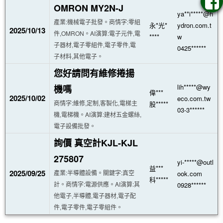
OMRON MY2N-J
ya**i*****@h
產業:機械電子批發。商情字:零組
永*光*
ydron.com.t
2025/10/13
件,OMRON。AI演算:電子元件,電
****
w
子器材,電子零組件,電子零件,電
0425******
子材料,其他電子。
您好請問有維修捲揚
lih*****@wy
機嗎
偉***
2025/10/02
eco.com.tw
商情字:維修,定制,客製化,電梯主
股*****
03-3******
機,電梯機。AI演算:建材五金螺絲,
電子設備批發。
詢價 真空計KJL-KJL
275807
yi-*****@outl
益***
2025/09/25
產業:半導體設備。關鍵字:真空
ook.com
科*****
計。商情字:電源供應。AI演算:其
0928******
他電子,半導體,電子器材,電子配
件,電子零件,電子零組件。