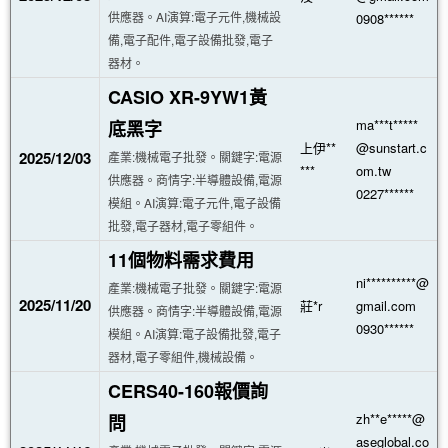
供應器。AI演算:電子元件,機械設
0908******
備,電子配件,電子設備批發,電子
器材。
CASIO XR-9YW1黃
ma***t*****
底黑字
上伊**
@sunstart.c
2025/12/03
產業:機械電子批發。關鍵字:電源
***
om.tw
供應器。商情字:半導體設備,電源
0227******
模組。AI演算:電子元件,電子設備
批發,電子器材,電子零組件。
11個物料需求費用
ni**********@
產業:機械電子批發。關鍵字:電源
2025/11/20
莊*r
gmail.com
供應器。商情字:半導體設備,電源
0930******
模組。AI演算:電子設備批發,電子
器材,電子零組件,機械設備。
CERS40-160報價詢
zh**e*****@
問
aseglobal.co