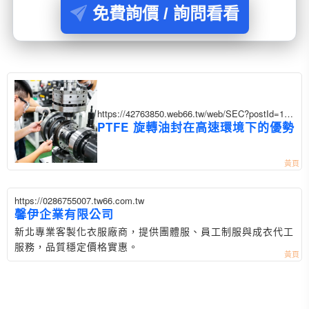
免費詢價 / 詢問看看
https://42763850.web66.tw/web/SEC?postId=135
2940
PTFE 旋轉油封在高速環境下的優勢
https://0286755007.tw66.com.tw
馨伊企業有限公司
新北專業客製化衣服廠商，提供團體服、員工制服與成衣代工
服務，品質穩定價格實惠。