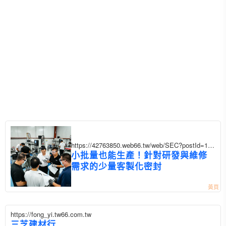
https://42763850.web66.tw/web/SEC?postId=135
2932
小批量也能生產！針對研發與維修
需求的少量客製化密封
https://fong_yi.tw66.com.tw
三芝建材行