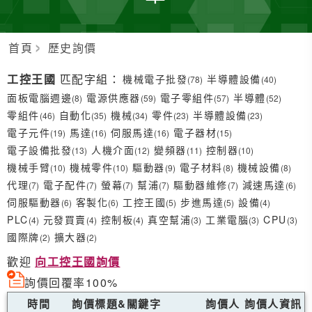
首頁
歷史詢價
工控王國
匹配字組：
機械電子批發
半導體設備
(78)
(40)
面板電腦週邊
電源供應器
電子零組件
半導體
(8)
(59)
(57)
(52)
零組件
自動化
機械
零件
半導體設備
(46)
(35)
(34)
(23)
(23)
電子元件
馬達
伺服馬達
電子器材
(19)
(16)
(16)
(15)
電子設備批發
人機介面
變頻器
控制器
(13)
(12)
(11)
(10)
機械手臂
機械零件
驅動器
電子材料
機械設備
(10)
(10)
(9)
(8)
(8)
代理
電子配件
螢幕
幫浦
驅動器維修
減速馬達
(7)
(7)
(7)
(7)
(7)
(6)
伺服驅動器
客製化
工控王國
步進馬達
設備
(6)
(6)
(5)
(5)
(4)
PLC
元發買賣
控制板
真空幫浦
工業電腦
CPU
(4)
(4)
(4)
(3)
(3)
(3)
國際牌
擴大器
(2)
(2)
歡迎
向工控王國詢價
詢價回覆率100%
時間
詢價標題&關鍵字
詢價人
詢價人資訊